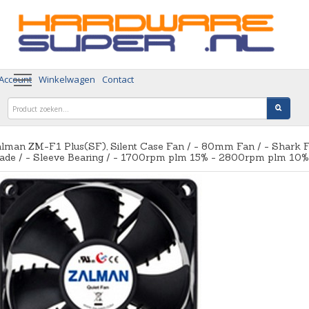
 Account
Winkelwagen
Contact
lman ZM-F1 Plus(SF), Silent Case Fan / - 80mm Fan / - Shark F
ade / - Sleeve Bearing / - 1700rpm plm 15% - 2800rpm plm 10%