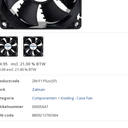
4.95
incl. 21.00 % BTW
4.09 excl. 21.00 % BTW
roductcode
ZM-F1 Plus(SF)
erk
Zalman
tegorie
Componenten
>
Koeling - Case Fan
tikelnummer
00005647
AN-code
8809213765964