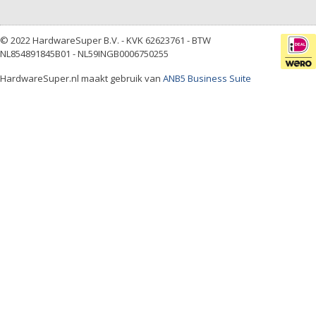
© 2022 HardwareSuper B.V. - KVK 62623761 - BTW
NL854891845B01 - NL59INGB0006750255
HardwareSuper.nl maakt gebruik van
ANB5 Business Suite