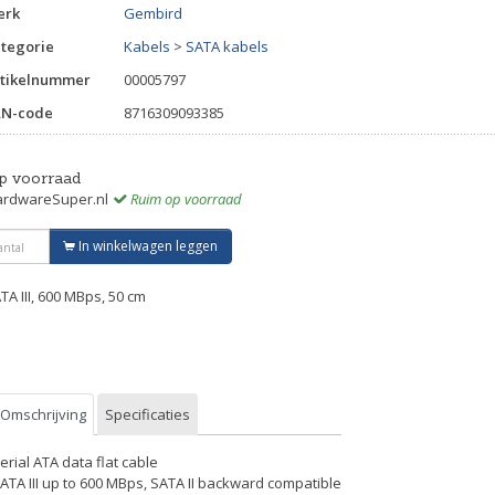
erk
Gembird
tegorie
Kabels
>
SATA kabels
tikelnummer
00005797
AN-code
8716309093385
p voorraad
rdwareSuper.nl
Ruim op voorraad
In winkelwagen leggen
TA III, 600 MBps, 50 cm
Omschrijving
Specificaties
Serial ATA data flat cable
SATA III up to 600 MBps, SATA II backward compatible