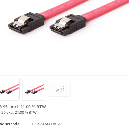
3.95
incl. 21.00 % BTW
3.26 excl. 21.00 % BTW
roductcode
CC-SATAM-DATA