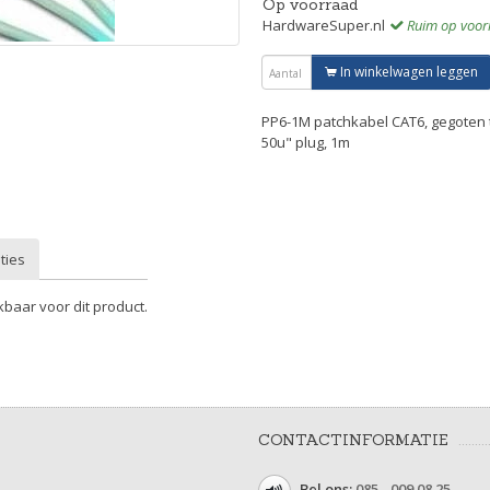
Op voorraad
HardwareSuper.nl
Ruim op voor
In winkelwagen leggen
PP6-1M patchkabel CAT6, gegoten t
50u" plug, 1m
ties
kbaar voor dit product.
CONTACTINFORMATIE
Bel ons:
085 - 009 08 25