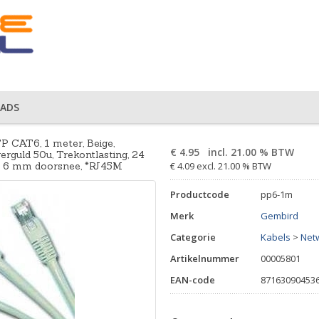
ADS
 CAT6, 1 meter, Beige,
€
4.95
incl. 21.00 % BTW
rguld 50u, Trekontlasting, 24
, 6 mm doorsnee, *RJ45M
€ 4.09 excl. 21.00 % BTW
Productcode
pp6-1m
Merk
Gembird
Categorie
Kabels
>
Net
Artikelnummer
00005801
EAN-code
87163090453