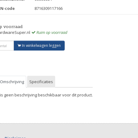
AN-code
8716309117166
p voorraad
rdwareSuper.nl
Ruim op voorraad
In winkelwagen leggen
Omschrijving
Specificaties
 is geen beschrijving beschikbaar voor dit product.