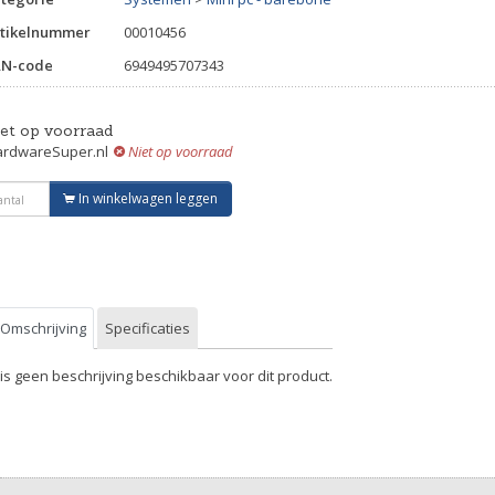
tikelnummer
00010456
AN-code
6949495707343
iet op voorraad
rdwareSuper.nl
Niet op voorraad
In winkelwagen leggen
Omschrijving
Specificaties
 is geen beschrijving beschikbaar voor dit product.