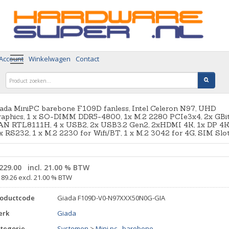
 Account
Winkelwagen
Contact
ada MiniPC barebone F109D fanless, Intel Celeron N97, UHD
raphics, 1 x SO-DIMM DDR5-4800, 1x M.2 2280 PCIe3x4, 2x GBi
AN RTL8111H, 4 x USB2, 2x USB3.2 Gen2, 2xHDMI 4K, 1x DP 4K
x RS232, 1 x M.2 2230 for Wifi/BT, 1 x M.2 3042 for 4G, SIM Slo
229.00
incl. 21.00 % BTW
189.26 excl. 21.00 % BTW
roductcode
Giada F109D-V0-N97XXX50N0G-GIA
erk
Giada
tegorie
Systemen
>
Mini pc - barebone