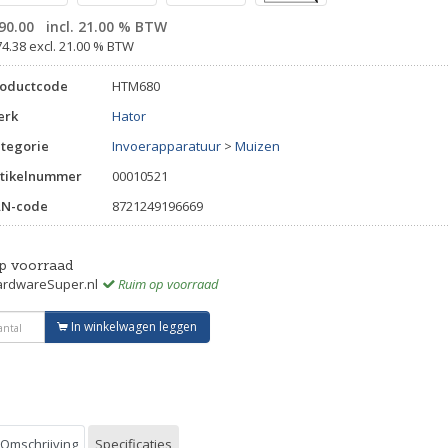
90.00
incl. 21.00 % BTW
74.38 excl. 21.00 % BTW
roductcode
HTM680
erk
Hator
tegorie
Invoerapparatuur
>
Muizen
tikelnummer
00010521
AN-code
8721249196669
p voorraad
rdwareSuper.nl
Ruim op voorraad
In winkelwagen leggen
Omschrijving
Specificaties