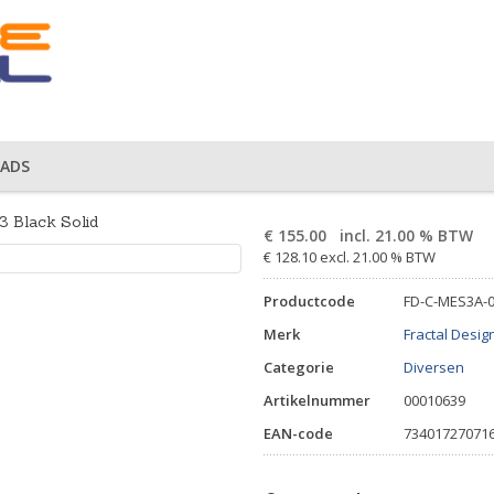
ADS
3 Black Solid
€
155.00
incl. 21.00 % BTW
€ 128.10 excl. 21.00 % BTW
Productcode
FD-C-MES3A-
Merk
Fractal Desig
Categorie
Diversen
Artikelnummer
00010639
EAN-code
73401727071