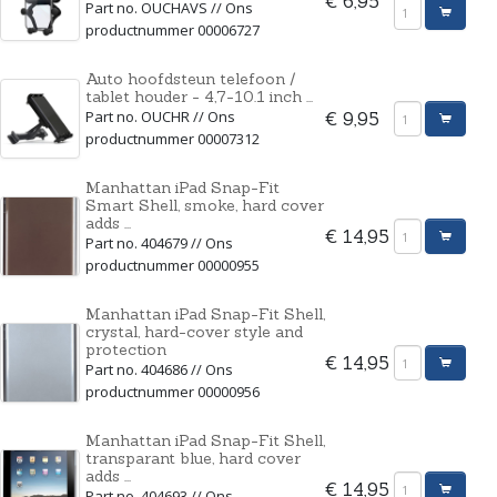
€ 6,95
Part no. OUCHAVS // Ons
productnummer 00006727
Auto hoofdsteun telefoon /
tablet houder - 4,7-10.1 inch ...
Part no. OUCHR // Ons
€ 9,95
productnummer 00007312
Manhattan iPad Snap-Fit
Smart Shell, smoke, hard cover
adds ...
€ 14,95
Part no. 404679 // Ons
productnummer 00000955
Manhattan iPad Snap-Fit Shell,
crystal, hard-cover style and
protection
€ 14,95
Part no. 404686 // Ons
productnummer 00000956
Manhattan iPad Snap-Fit Shell,
transparant blue, hard cover
adds ...
€ 14,95
Part no. 404693 // Ons