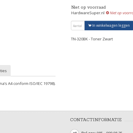
Niet op voorraad
HardwareSuper.nl
Niet op voorr
In winkelwagen leggen
TN-320BK - Toner Zwart
ties
na’s A4 conform ISO/IEC 19798).
CONTACTINFORMATIE