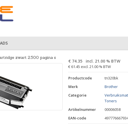
ADS
rtridge zwart 2.500 pagina s
€
74.35
incl. 21.00 % BTW
€ 61.45 excl. 21.00 % BTW
Productcode
tn320bk
Merk
Brother
Categorie
Verbruiksmat
Toners
Artikelnummer
00006058
EAN-code
49777666793