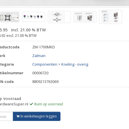
5.95
incl. 21.00 % BTW
4.92 excl. 21.00 % BTW
roductcode
ZM-1700MKD
erk
Zalman
tegorie
Componenten
>
Koeling - overig
tikelnummer
00006720
AN-code
8809213763069
p voorraad
rdwareSuper.nl
Ruim op voorraad
In winkelwagen leggen