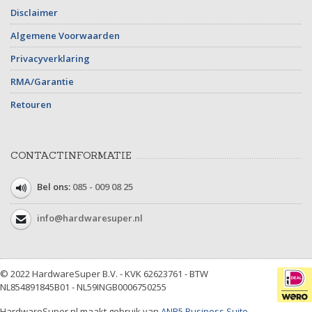
Disclaimer
Algemene Voorwaarden
Privacyverklaring
RMA/Garantie
Retouren
CONTACTINFORMATIE
Bel ons:
085 - 009 08 25
info@hardwaresuper.nl
© 2022 HardwareSuper B.V. - KVK 62623761 - BTW
NL854891845B01 - NL59INGB0006750255
HardwareSuper.nl maakt gebruik van
ANB5 Business Suite