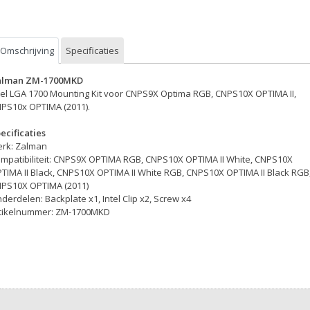
Omschrijving
Specificaties
alman ZM-1700MKD
tel LGA 1700 Mounting Kit voor CNPS9X Optima RGB, CNPS10X OPTIMA II,
PS10x OPTIMA (2011).
ecificaties
rk: Zalman
mpatibiliteit: CNPS9X OPTIMA RGB, CNPS10X OPTIMA II White, CNPS10X
TIMA II Black, CNPS10X OPTIMA II White RGB, CNPS10X OPTIMA II Black RGB
PS10X OPTIMA (2011)
derdelen: Backplate x1, Intel Clip x2, Screw x4
tikelnummer: ZM-1700MKD