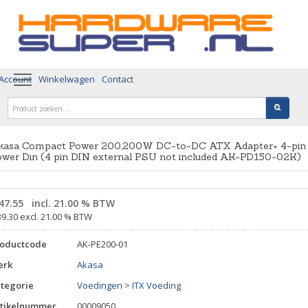
 Account
Winkelwagen
Contact
kasa Compact Power 200,200W DC-to-DC ATX Adapter+ 4-pin
ower Din (4 pin DIN external PSU not included AK-PD150-02K)
47.55
incl. 21.00 % BTW
39.30 excl. 21.00 % BTW
roductcode
AK-PE200-01
erk
Akasa
tegorie
Voedingen
>
ITX Voeding
tikelnummer
00009050