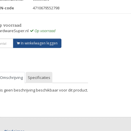
AN-code
4710679552798
p voorraad
rdwareSuper.nl
Op voorraad
In winkelwagen leggen
Omschrijving
Specificaties
 is geen beschrijving beschikbaar voor dit product.