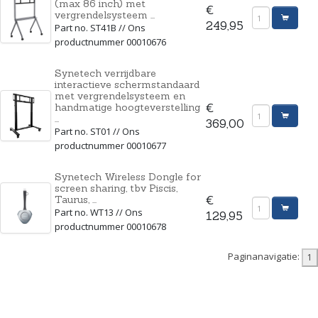
(max 86 inch) met
€
vergrendelsysteem ...
249,95
Part no. ST41B // Ons
productnummer 00010676
Synetech verrijdbare
interactieve schermstandaard
met vergrendelsysteem en
handmatige hoogteverstelling
€
...
369,00
Part no. ST01 // Ons
productnummer 00010677
Synetech Wireless Dongle for
screen sharing, tbv Piscis,
Taurus, ...
€
Part no. WT13 // Ons
129,95
productnummer 00010678
Paginanavigatie: