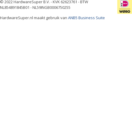
© 2022 HardwareSuper B.V. - KVK 62623761 - BTW
NL854891845B01 - NL59INGB0006750255
HardwareSuper.nl maakt gebruik van
ANB5 Business Suite