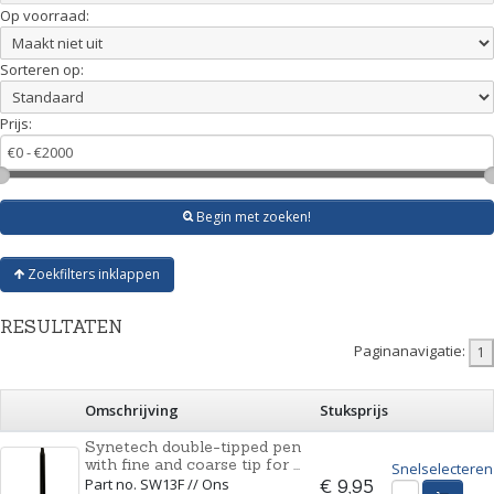
Op voorraad:
Sorteren op:
Prijs:
Begin met zoeken!
Zoekfilters inklappen
RESULTATEN
Paginanavigatie:
Omschrijving
Stuksprijs
Synetech double-tipped pen
with fine and coarse tip for ...
Snelselecteren
Part no. SW13F // Ons
€ 9,95