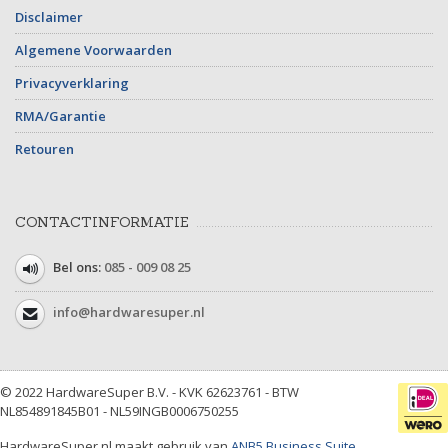
Disclaimer
Algemene Voorwaarden
Privacyverklaring
RMA/Garantie
Retouren
CONTACTINFORMATIE
Bel ons:
085 - 009 08 25
info@hardwaresuper.nl
© 2022 HardwareSuper B.V. - KVK 62623761 - BTW
NL854891845B01 - NL59INGB0006750255
HardwareSuper.nl maakt gebruik van
ANB5 Business Suite