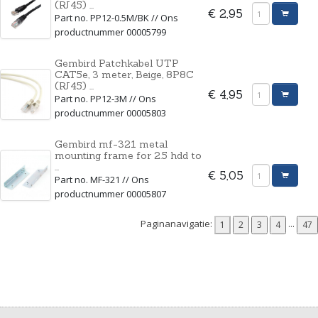
(RJ45) ...
€ 2,95
Part no. PP12-0.5M/BK // Ons
productnummer 00005799
Gembird Patchkabel UTP
CAT5e, 3 meter, Beige, 8P8C
(RJ45) ...
€ 4,95
Part no. PP12-3M // Ons
productnummer 00005803
Gembird mf-321 metal
mounting frame for 2.5 hdd to
...
€ 5,05
Part no. MF-321 // Ons
productnummer 00005807
Paginanavigatie:
...