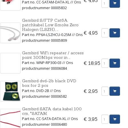
€ 4,95
Part no. CC-SATAM-DATA-XL // Ons
productnummer 00005832
Gembird S/FTP Cat6A
patchkabel Low Smoke Zero
Halogen (LSZH), ...
€ 4,95
Part no. PP6A-LSZHCU-0.25M // Ons
productnummer 00005809
Gembird WiFi repeater / access
point 300Mbps voor in ...
Part no. WNP-RP300-03 // Ons
€ 18,95
productnummer 00006084
Gembird dvd-2b black DVD
box for 2 pcs
Part no. DVD-2B // Ons
€ 2,95
productnummer 00006582
Gembird SATA data kabel 100
cm, *SATAM
Part no. CC-SATA-DATA-XL // Ons
€ 3,95
productnummer 00006480