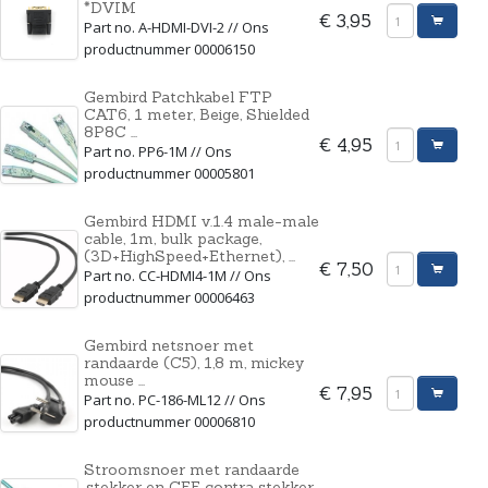
*DVIM
€ 3,95
Part no. A-HDMI-DVI-2 // Ons
productnummer 00006150
Gembird Patchkabel FTP
CAT6, 1 meter, Beige, Shielded
8P8C ...
€ 4,95
Part no. PP6-1M // Ons
productnummer 00005801
Gembird HDMI v.1.4 male-male
cable, 1m, bulk package,
(3D+HighSpeed+Ethernet), ...
€ 7,50
Part no. CC-HDMI4-1M // Ons
productnummer 00006463
Gembird netsnoer met
randaarde (C5), 1,8 m, mickey
mouse ...
€ 7,95
Part no. PC-186-ML12 // Ons
productnummer 00006810
Stroomsnoer met randaarde
,stekker en CEE contra stekker,