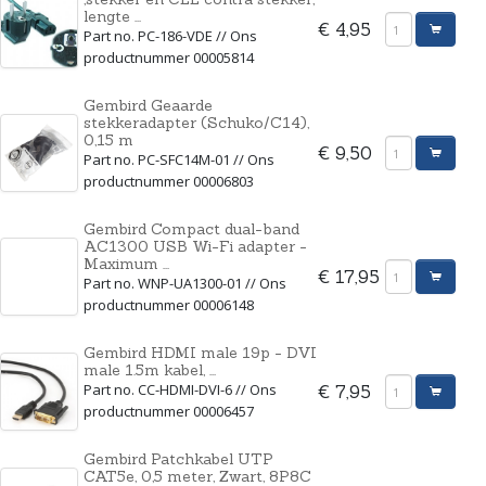
lengte ...
€ 4,95
Part no. PC-186-VDE // Ons
productnummer 00005814
Gembird Geaarde
stekkeradapter (Schuko/C14),
0,15 m
€ 9,50
Part no. PC-SFC14M-01 // Ons
productnummer 00006803
Gembird Compact dual-band
AC1300 USB Wi-Fi adapter -
Maximum ...
€ 17,95
Part no. WNP-UA1300-01 // Ons
productnummer 00006148
Gembird HDMI male 19p - DVI
male 1.5m kabel, ...
Part no. CC-HDMI-DVI-6 // Ons
€ 7,95
productnummer 00006457
Gembird Patchkabel UTP
CAT5e, 0,5 meter, Zwart, 8P8C