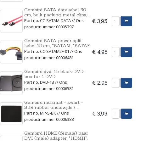
Gembird SATA datakabel, 50
cm, bulk packing, metal clips, ...
Part no. CC-SATAM-DATA // Ons
€ 3,95
productnummer 00005797
Gembird SATA power split
kabel 15 cm, *SATAM, *SATAF
Part no. CC-SATAM2F-01 // Ons
€ 4,95
productnummer 00006481
Gembird dvd-1b black DVD
box for 1 DVD
Part no. DVD-1B // Ons
€ 2,95
productnummer 00006581
Gembird muismat - zwart -
SBR rubber onderzijde / ...
Part no. MP-S-BK // Ons
€ 3,95
productnummer 00006388
Gembird HDMI (female) naar
DVI (male) adapter, *HDMIF,